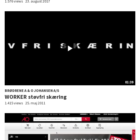
1.576 views
23. august 2017
01:39
BRØDRENE A & O JOHANSEN A/S
WORKER støvfri skæring
1.415 views
25. maj 2011