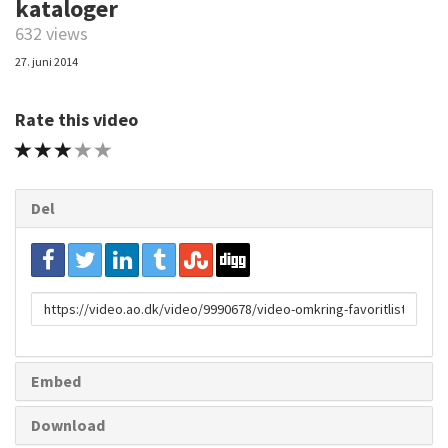
kataloger
632 views
27. juni 2014
Rate this video
1 STAR
2 STAR
3 STAR
4 STAR
5 STAR
Del
URL
to
share
Embed
Download