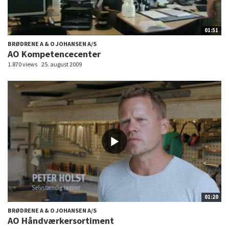
01:51
BRØDRENE A & O JOHANSEN A/S
AO Kompetencecenter
1.870 views
25. august 2009
01:20
BRØDRENE A & O JOHANSEN A/S
AO Håndværkersortiment