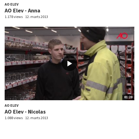
AO ELEV
AO Elev - Anna
1.178 views
12. marts 2013
01:20
AO ELEV
AO Elev - Nicolas
1.088 views
12. marts 2013