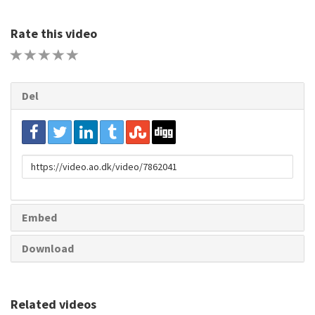
Rate this video
1 STAR
2 STAR
3 STAR
4 STAR
5 STAR
Del
URL
to
share
Embed
Download
Related videos