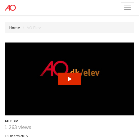
Toggl
menu
Home
AO Elev
AO Elev
1.263 views
18. marts 2015