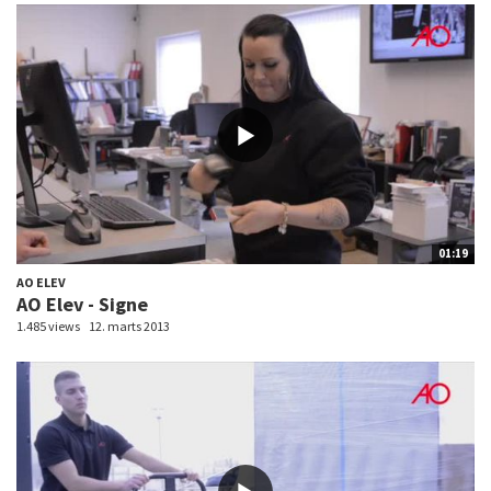
01:19
AO ELEV
AO Elev - Signe
1.485 views
12. marts 2013