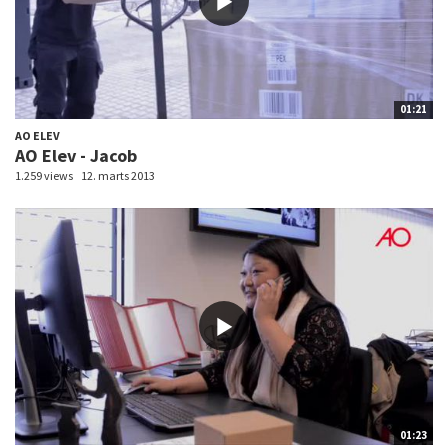
01:21
AO ELEV
AO Elev - Jacob
1.259 views
12. marts 2013
01:23