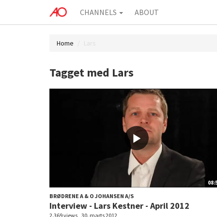
CHANNELS
ABOUT
Home
Lars
Tagget med Lars
08:
BRØDRENE A & O JOHANSEN A/S
Interview - Lars Kestner - April 2012
2.369 views
30. marts 2012